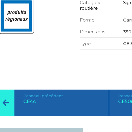
Catégorie :
Sign
routière
Forme :
Car
Dimensions :
350,
Type :
CE 
Panneau précédent
Pannea
CE4c
CE50