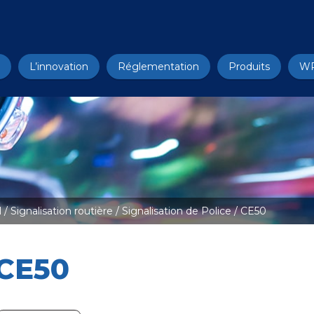
L’innovation
Réglementation
Produits
W
l
/
Signalisation routière
/
Signalisation de Police
/ CE50
CE50