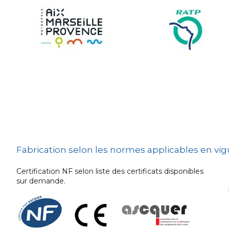
Sécurité et Mobilier
Urban
Les techniques de
dissuasion
Ville fleurie, village
fleuri
Signalisation
embarquée
Fabrication selon les normes applicables en vi
Certification NF selon liste des certificats disponibles
sur demande.