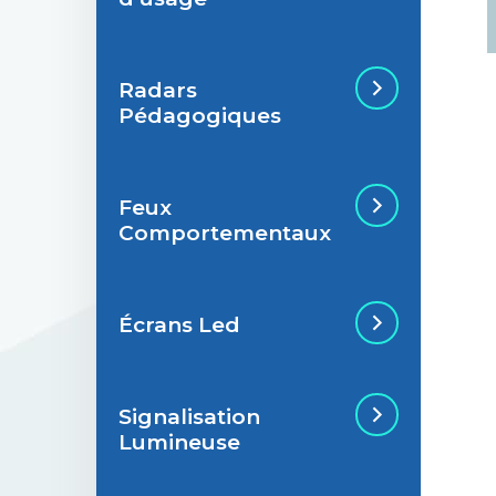
Radars
Situations de
Pédagogiques
signalisation
permanente
Feux
Situations de
Radar Pédagogique
Comportementaux
signalisation
temporaire
Écrans Led
Feu Comportemental
Signalisation
Écran Géant Extérieur
Lumineuse
Led