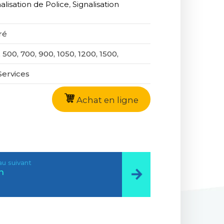
alisation de Police
,
Signalisation
ré
 500, 700, 900, 1050, 1200, 1500,
Services
Achat en ligne
u suivant
n