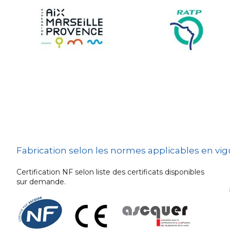
Sécurité et Mobilier
Urban
Les techniques de
dissuasion
Ville fleurie, village
fleuri
Signalisation
embarquée
Fabrication selon les normes applicables en vi
Certification NF selon liste des certificats disponibles
sur demande.