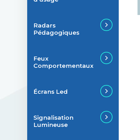
Radars
Situations de
Pédagogiques
signalisation
permanente
Feux
Situations de
Radar Pédagogique
Comportementaux
signalisation
temporaire
Écrans Led
Feu Comportemental
Signalisation
Écran Géant Extérieur
Lumineuse
Led