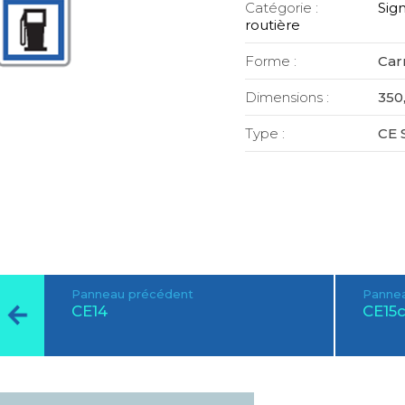
Catégorie :
Sign
routière
Forme :
Car
Dimensions :
350,
Type :
CE 
Panneau précédent
Pannea
CE14
CE15