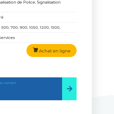
alisation de Police
,
Signalisation
ré
 500, 700, 900, 1050, 1200, 1500,
Services
Achat en ligne
u suivant
c