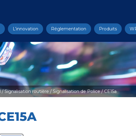
L’innovation
Réglementation
Produits
W
l
/
Signalisation routière
/
Signalisation de Police
/ CE15a
CE15A