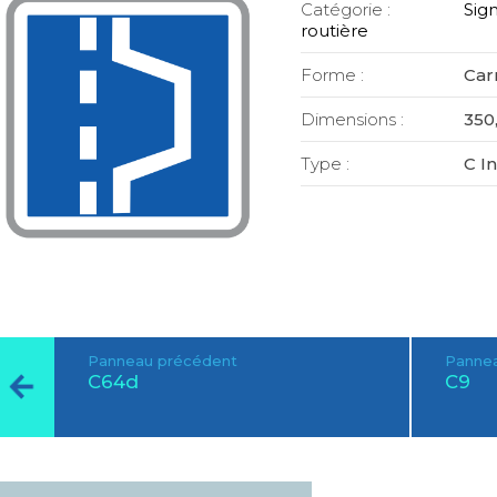
Catégorie :
Sign
routière
Forme :
Car
Dimensions :
350,
Type :
C I
Panneau précédent
Pannea
C64d
C9