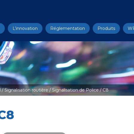
L’innovation
Réglementation
Produits
W
l
/
Signalisation routière
/
Signalisation de Police
/ C8
C8