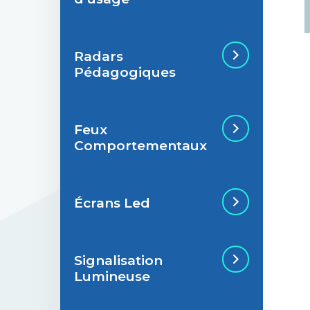
Radars
Situations de
Pédagogiques
signalisation
permanente
Feux
Situations de
Radar Pédagogique
Comportementaux
signalisation
temporaire
Écrans Led
Feu Comportemental
Signalisation
Écran Géant Extérieur
Lumineuse
Led