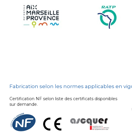
Sécurité et Mobilier
Urban
Les techniques de
dissuasion
Ville fleurie, village
fleuri
Signalisation
embarquée
Fabrication selon les normes applicables en vi
Certification NF selon liste des certificats disponibles
sur demande.