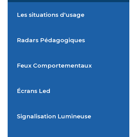
Les situations d'usage
Radars Pédagogiques
Situations de signalisation
permanente
Feux Comportementaux
Situations de signalisation
Radar Pédagogique
temporaire
Écrans Led
Feu Comportemental
Signalisation Lumineuse
Écran Géant Extérieur Led