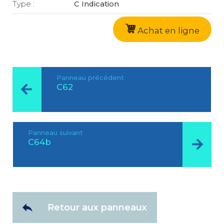
Type :
C Indication
Achat en ligne
Panneau précédent
C62
Panneau suivant
C64b
Retour aux panneaux