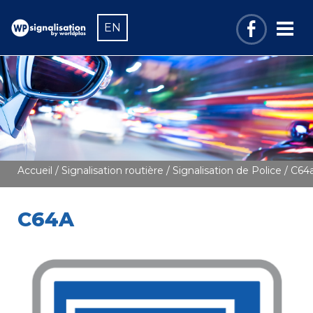
EN
Accueil
/
Signalisation routière
/
Signalisation de Police
/ C64
C64A