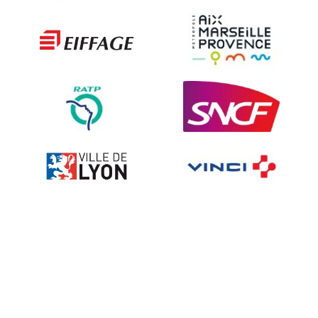
Les techniques de dissuasion
Ville fleurie, village fleuri
Signalisation embarquée