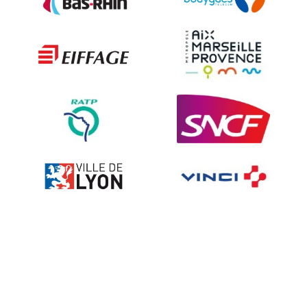
Les techniques de dissuasion
Ville fleurie, village fleuri
Signalisation embarquée