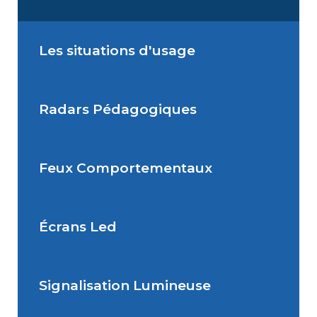
Les situations d'usage
Radars Pédagogiques
Situations de signalisation
permanente
Feux Comportementaux
Situations de signalisation
Radar Pédagogique
temporaire
Écrans Led
Feu Comportemental
Signalisation Lumineuse
Écran Géant Extérieur Led