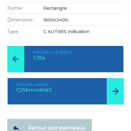
Forme :
Rectangle
Dimensions :
1600x2400,
Type :
C AUTRES Indication
Panneau précédent
C25a
Panneau suivant
C25bmodèle2
Retour aux panneaux