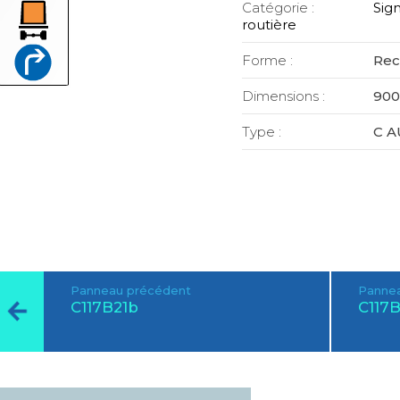
Catégorie :
Sign
routière
Forme :
Rec
Dimensions :
900
Type :
C A
Panneau précédent
Pannea
C117B21b
C117B