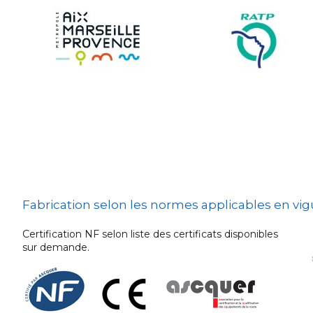
Sécurité et Mobilier
Urban
Les techniques de
dissuasion
Ville fleurie, village
fleuri
Signalisation
embarquée
Fabrication selon les normes applicables en vi
Certification NF selon liste des certificats disponibles
sur demande.