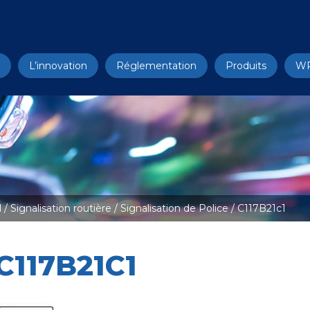
L’innovation
Réglementation
Produits
W
l
/
Signalisation routière
/
Signalisation de Police
/ C117B21c1
C117B21C1