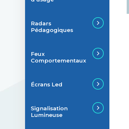
Radars
Situations de
Pédagogiques
signalisation
permanente
Feux
Situations de
Radar Pédagogique
Comportementaux
signalisation
temporaire
Écrans Led
Feu Comportemental
Signalisation
Écran Géant Extérieur
Lumineuse
Led