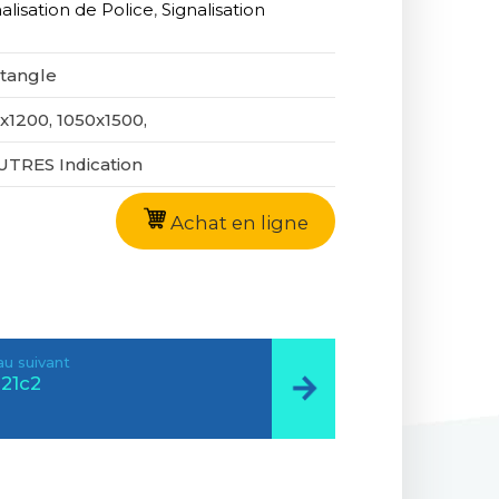
alisation de Police
,
Signalisation
tangle
x1200, 1050x1500,
UTRES Indication
Achat en ligne
u suivant
21c2