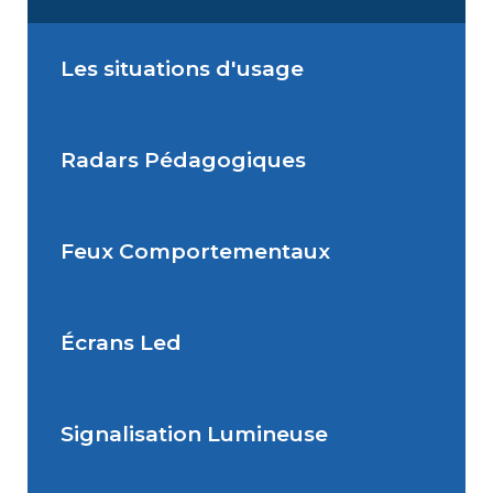
Les situations d'usage
Radars Pédagogiques
Situations de signalisation
permanente
Feux Comportementaux
Situations de signalisation
Radar Pédagogique
temporaire
Écrans Led
Feu Comportemental
Signalisation Lumineuse
Écran Géant Extérieur Led