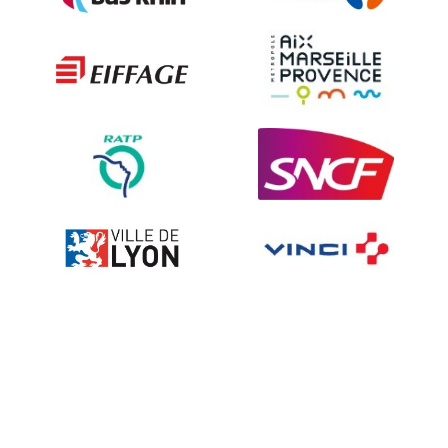
Les techniques de dissuasion
Ville fleurie, village fleuri
Signalisation embarquée