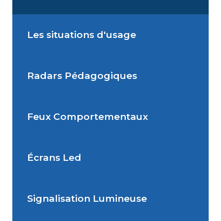
Les situations d'usage
Radars Pédagogiques
Situations de signalisation
permanente
Feux Comportementaux
Situations de signalisation
Radar Pédagogique
temporaire
Écrans Led
Feu Comportemental
Signalisation Lumineuse
Écran Géant Extérieur Led