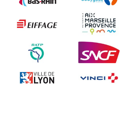
Les techniques de dissuasion
Ville fleurie, village fleuri
Signalisation embarquée