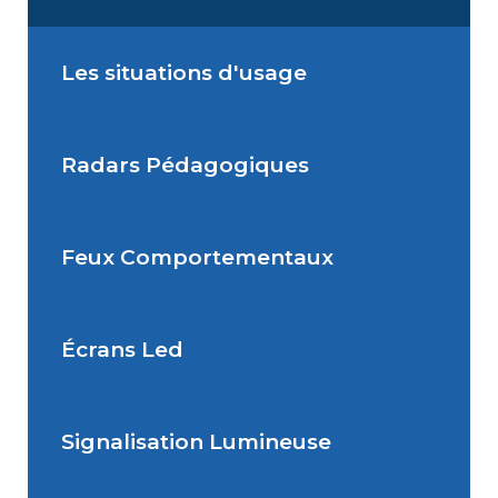
Les situations d'usage
Radars Pédagogiques
Situations de signalisation
permanente
Feux Comportementaux
Situations de signalisation
Radar Pédagogique
temporaire
Écrans Led
Feu Comportemental
Signalisation Lumineuse
Écran Géant Extérieur Led