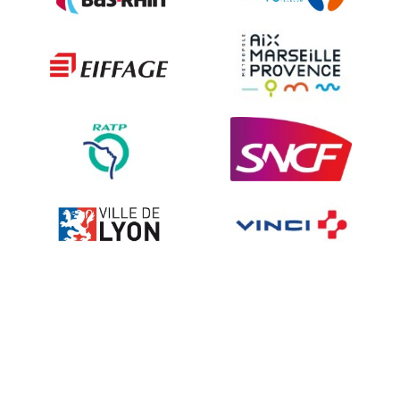
Les techniques de dissuasion
Ville fleurie, village fleuri
Signalisation embarquée