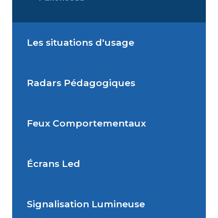
Les situations d'usage
Radars Pédagogiques
Situations de signalisation
permanente
Feux Comportementaux
Situations de signalisation
Radar Pédagogique
temporaire
Écrans Led
Feu Comportemental
Signalisation Lumineuse
Écran Géant Extérieur Led