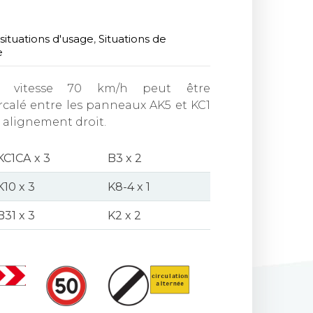
situations d'usage
,
Situations de
e
 vitesse 70 km/h peut être
calé entre les panneaux AK5 et KC1
n alignement droit.
KC1CA x 3
B3 x 2
K10 x 3
K8-4 x 1
B31 x 3
K2 x 2