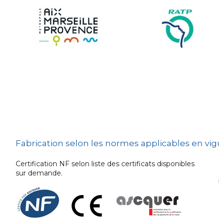
Sécurité et Mobilier
Urban
Les techniques de
dissuasion
Ville fleurie, village
fleuri
Signalisation
embarquée
Fabrication selon les normes applicables en vi
Certification NF selon liste des certificats disponibles
sur demande.