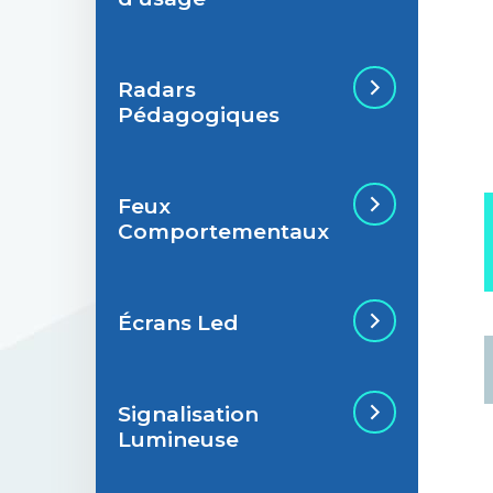
Radars
Situations de
Pédagogiques
signalisation
permanente
Feux
Situations de
Radar Pédagogique
Comportementaux
signalisation
temporaire
Écrans Led
Feu Comportemental
Signalisation
Écran Géant Extérieur
Lumineuse
Led