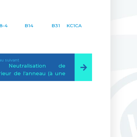
8-4
B14
B31
KC1CA
u suivant
- Neutralisation de
érieur de l’anneau (à une