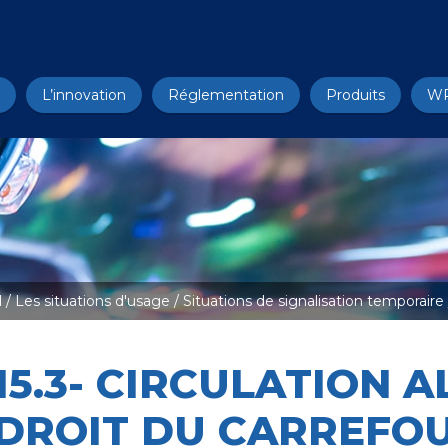
L’innovation
Réglementation
Produits
W
l
/
Les situations d'usage
/
Situations de signalisation temporaire
15.3- CIRCULATION 
DROIT DU CARREFO