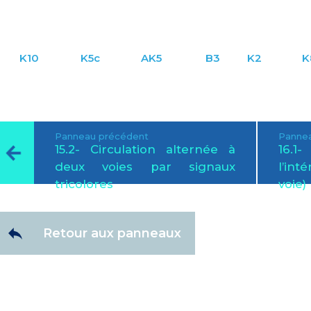
K10
K5c
AK5
B3
K2
K
Panneau précédent
Pannea
15.2- Circulation alternée à
16.1
deux voies par signaux
l’int
tricolores
voie)
Retour aux panneaux