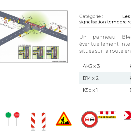
Catégorie :
Les 
signalisation temporair
Un panneau B14
éventuellement inter
situés sur la route e
AK5 x 3
B14 x 2
K5c x 1