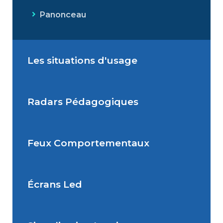
Panonceau
Les situations d'usage
Radars Pédagogiques
Situations de signalisation
permanente
Feux Comportementaux
Situations de signalisation
Radar Pédagogique
temporaire
Écrans Led
Feu Comportemental